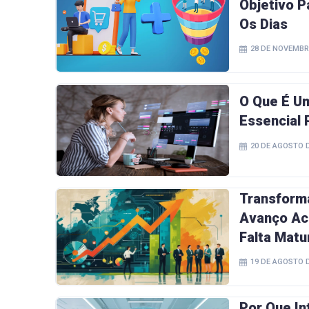
Objetivo P
Os Dias
28 DE NOVEMBR
O Que É U
Essencial
20 DE AGOSTO D
Transforma
Avanço Ac
Falta Matu
19 DE AGOSTO D
Por Que In