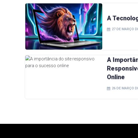
A Tecnolo
27 DE MARÇO D
A Importân
Responsiv
Online
26 DE MARÇO D