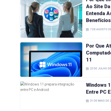
Ao Site D
Entenda As
Benefícios
7 DE AGOSTO DE
Por Que At
Computado
11
22 DE JULHO DE
Windows 1
Entre PC E
21 DE MAIO DE 