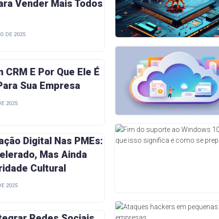
ara Vender Mais Todos
O DE 2025
m CRM E Por Que Ele É
 Para Sua Empresa
E 2025
ção Digital Nas PMEs:
elerado, Mas Ainda
ridade Cultural
E 2025
tegrar Redes Sociais