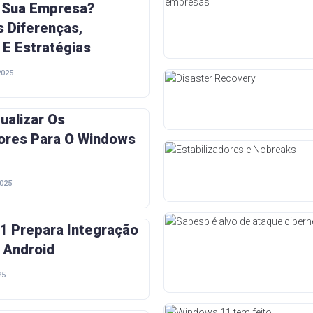
a Sua Empresa?
 Diferenças,
 E Estratégias
2025
ualizar Os
res Para O Windows
025
1 Prepara Integração
 Android
25