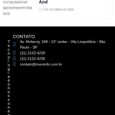
Azul
1 DE OUTUBRO DE 2024
CONTATO
T
Av. Mofarrej, 348 - 13° andar - Vila Leopoldina - São
e
Paulo - SP
c
(11) 2122-4230
n
o
(11) 2122-4230
l
contato@marxinfo.com.br
o
g
i
a
é
o
n
o
s
s
o
n
e
g