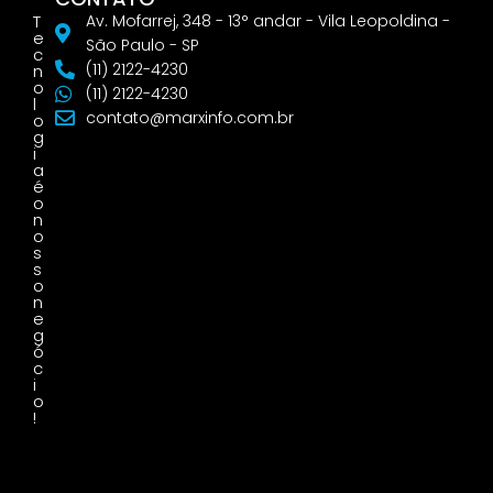
T
Av. Mofarrej, 348 - 13° andar - Vila Leopoldina -
e
São Paulo - SP
c
(11) 2122-4230
n
o
(11) 2122-4230
l
contato@marxinfo.com.br
o
g
i
a
é
o
n
o
s
s
o
n
e
g
ó
c
i
o
!